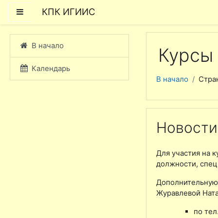
Перейти к основному
КПК ИГИИС
Боковая панель
В начало
Курсы
Календарь
В начало
Стра
Новости
Для участия на 
должности, спец
Дополнительную
Журавлевой Ната
по тел