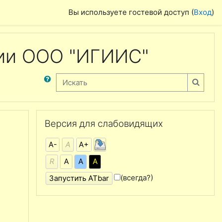
Вы используете гостевой доступ (
Вход
)
ии ООО "ИГИИС"
Искать
Искать
Пропустить Версия для слабовидящих
Версия для слабовидящих
А-
А
А+
R
А
А
А
(всегда?)