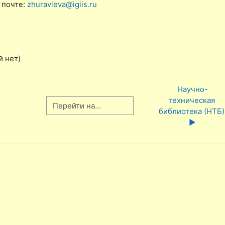
 почте:
zhuravleva@igiis.ru
й нет)
Научно-
техническая 
Перейти на...
библиотека (НТБ) 
▶︎